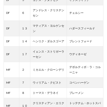
アンドレス・クリステン
DF
６
チェルシー
セン
マティアス・ヨルゲンセ
DF
１３
ハダースフィールド
ン
DF
１４
ヘンリク・ダルスゴーア
ブレントフォード
イェンス・ストリガーラ
DF
１７
ウディネーゼ
ーセン
デポルティボ・ラ・コル
MF
２
ミカエル・クローンデリ
ーニャ
MF
７
ウィリアム・クビスト
コペンハーゲン
MF
８
トーマス・デラネイ
ブレーメン
クリスティアン・エリク
トッテナム・ホットスパ
MF
１０