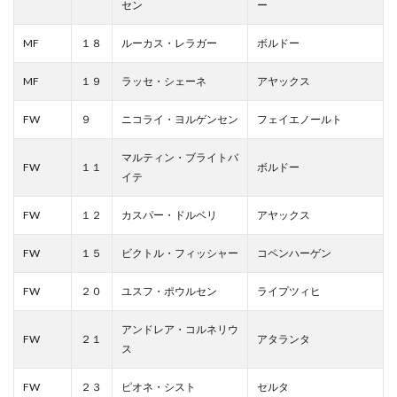
セン
ー
MF
１８
ルーカス・レラガー
ボルドー
MF
１９
ラッセ・シェーネ
アヤックス
FW
９
ニコライ・ヨルゲンセン
フェイエノールト
マルティン・ブライトバ
FW
１１
ボルドー
イテ
FW
１２
カスパー・ドルベリ
アヤックス
FW
１５
ビクトル・フィッシャー
コペンハーゲン
FW
２０
ユスフ・ポウルセン
ライプツィヒ
アンドレア・コルネリウ
FW
２１
アタランタ
ス
FW
２３
ピオネ・シスト
セルタ