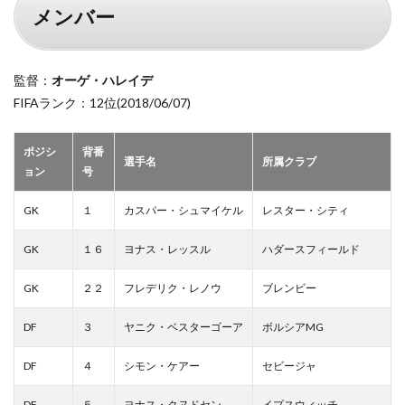
メンバー
監督：
オーゲ・ハレイデ
FIFAランク：12位(2018/06/07)
ポジシ
背番
選手名
所属クラブ
ョン
号
GK
１
カスパー・シュマイケル
レスター・シティ
GK
１６
ヨナス・レッスル
ハダースフィールド
GK
２２
フレデリク・レノウ
ブレンビー
DF
３
ヤニク・ベスターゴーア
ボルシアMG
DF
４
シモン・ケアー
セビージャ
DF
５
ヨナス・クヌドセン
イプスウィッチ