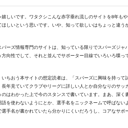
嬉しいです。ワタクシこんな赤字垂れ流しのサイトを8年もや
てほしいという思いです。いや、知って欲しいはちょっと違う
パーズ情報専門のサイトは、知っている限りでスパーズジャ
う方向性でして、それと並んでサポーター目線でいろいろ喋っ
いちおう本サイトの想定読者は、「スパーズに興味を持って
、長年見ていてクラブやリーグに詳しい人とか自分なりのサッ
うのはわかった上で今のスタンスで書いています。まあ、深く
用語を使わないようにとか、選手名をニックネームで呼ばない
で選手名が書かれていたら分かりにくいだろうし、コアなサポ