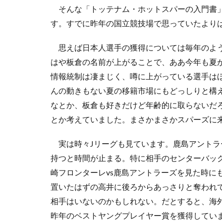
そんな「トッテナム・ホットスパーの入門書」
す。すでに昨年の国立競技場で思っていたより
思えば日本人選手の獲得については毎年のよう
はや板倉の名前が上がることで、ああ今年も夏
情報統制は凄まじく、噂に上がっている選手は
んの動きもない夏の移籍市場にもどっしりと構
なとか、板倉も好きだけど年齢的に取らないだ
とか考えていました。まさかまさかスパーズに
実は時々Jリーグも見ています。鹿島アントラ
持つと時間が止まる。特に相手のセンターバッ
崎フロンターレvs鹿島アントラーズを見た時
置いたはずの高井に後ろからあっさりと奪われ
相手はいないのかもしれない。だとすると、海外
昨年のベストヤングプレイヤー賞を獲得してい