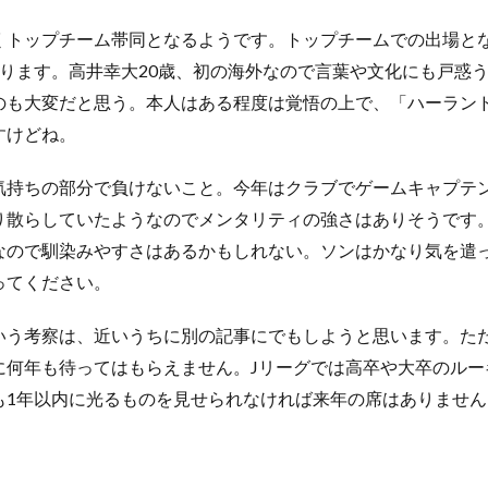
トップチーム帯同となるようです。トップチームでの出場と
ります。高井幸大20歳、初の海外なので言葉や文化にも戸惑
のも大変だと思う。本人はある程度は覚悟の上で、「ハーラン
すけどね。
持ちの部分で負けないこと。今年はクラブでゲームキャプテ
り散らしていたようなのでメンタリティの強さはありそうです
なので馴染みやすさはあるかもしれない。ソンはかなり気を遣
ってください。
う考察は、近いうちに別の記事にでもしようと思います。た
に何年も待ってはもらえません。Jリーグでは高卒や大卒のルー
も1年以内に光るものを見せられなければ来年の席はありませ