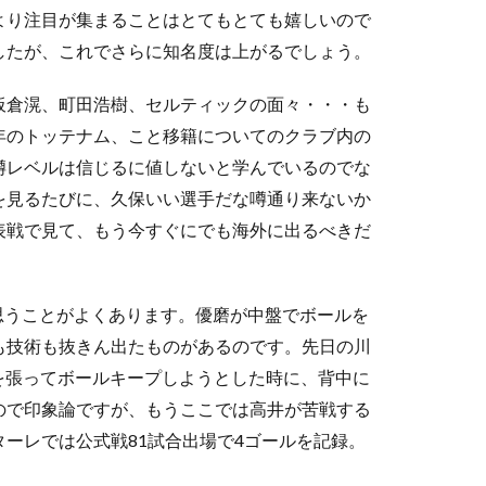
より注目が集まることはとてもとても嬉しいので
したが、これでさらに知名度は上がるでしょう。
板倉滉、町田浩樹、セルティックの面々・・・も
年のトッテナム、こと移籍についてのクラブ内の
噂レベルは信じるに値しないと学んでいるのでな
を見るたびに、久保いい選手だな噂通り来ないか
表戦で見て、もう今すぐにでも海外に出るべきだ
思うことがよくあります。優磨が中盤でボールを
も技術も抜きん出たものがあるのです。先日の川
を張ってボールキープしようとした時に、背中に
ので印象論ですが、もうここでは高井が苦戦する
ーレでは公式戦81試合出場で4ゴールを記録。