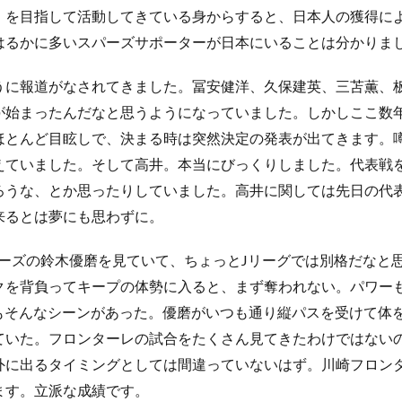
を目指して活動してきている身からすると、日本人の獲得に
はるかに多いスパーズサポーターが日本にいることは分かりま
に報道がなされてきました。冨安健洋、久保建英、三苫薫、
が始まったんだなと思うようになっていました。しかしここ数
ほとんど目眩しで、決まる時は突然決定の発表が出てきます。
えていました。そして高井。本当にびっくりしました。代表戦
ろうな、とか思ったりしていました。高井に関しては先日の代
来るとは夢にも思わずに。
ーズの鈴木優磨を見ていて、ちょっとJリーグでは別格だなと
クを背負ってキープの体勢に入ると、まず奪われない。パワー
にもそんなシーンがあった。優磨がいつも通り縦パスを受けて体
ていた。フロンターレの試合をたくさん見てきたわけではない
に出るタイミングとしては間違っていないはず。川崎フロンタ
ます。立派な成績です。