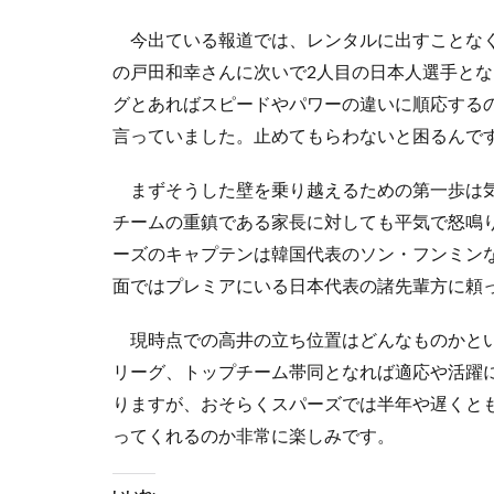
今出ている報道では、レンタルに出すことなく
の戸田和幸さんに次いで2人目の日本人選手とな
グとあればスピードやパワーの違いに順応する
言っていました。止めてもらわないと困るんで
まずそうした壁を乗り越えるための第一歩は気
チームの重鎮である家長に対しても平気で怒鳴
ーズのキャプテンは韓国代表のソン・フンミン
面ではプレミアにいる日本代表の諸先輩方に頼
現時点での高井の立ち位置はどんなものかとい
リーグ、トップチーム帯同となれば適応や活躍
りますが、おそらくスパーズでは半年や遅くと
ってくれるのか非常に楽しみです。