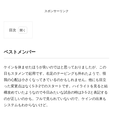
スポンサーリンク
目次
1
ベス
トメ
ンバ
ベストメンバー
ー
2
ケインを休ませたほうが良いのではと思っておりましたが、この
首位
通過
日もスタメンで起用です。右足のテーピングも外れたようで、怪
確定
我の心配は小さくなってきているのかもしれません。他にも目立
った変更点はなく5-3-2でのスタートです。ハイライトを見ると結
構攻めていたようなので今日みたいな試合の時は3-5-2と表記する
のが正しいのかも。フルで見られていないので、ケインの出来も
システムもわからないけど。