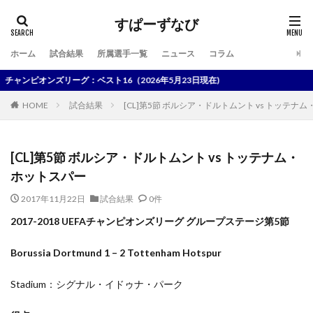
すぱーずなび
ホーム
試合結果
所属選手一覧
ニュース
コラム
検索
ピオンズリーグ：ベスト16（2026年5月23日現在)
HOME
試合結果
[CL]第5節 ボルシア・ドルトムント vs トッテナ
[CL]第5節 ボルシア・ドルトムント vs トッテナム・
ホットスパー
2017年11月22日
試合結果
0件
2017-2018 UEFAチャンピオンズリーグ グループステージ第5節
Borussia Dortmund 1 – 2 Tottenham Hotspur
Stadium：シグナル・イドゥナ・パーク