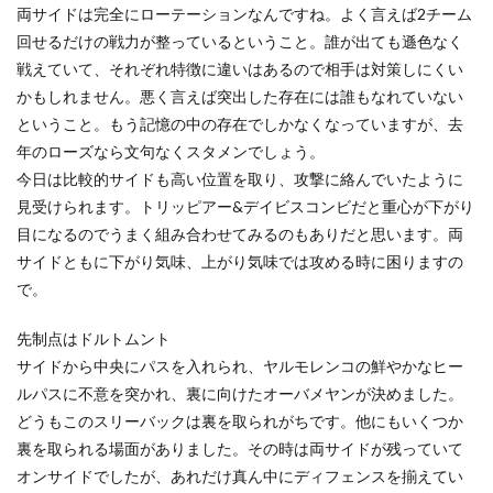
両サイドは完全にローテーションなんですね。よく言えば2チーム
回せるだけの戦力が整っているということ。誰が出ても遜色なく
戦えていて、それぞれ特徴に違いはあるので相手は対策しにくい
かもしれません。悪く言えば突出した存在には誰もなれていない
ということ。もう記憶の中の存在でしかなくなっていますが、去
年のローズなら文句なくスタメンでしょう。
今日は比較的サイドも高い位置を取り、攻撃に絡んでいたように
見受けられます。トリッピアー&デイビスコンビだと重心が下がり
目になるのでうまく組み合わせてみるのもありだと思います。両
サイドともに下がり気味、上がり気味では攻める時に困りますの
で。
先制点はドルトムント
サイドから中央にパスを入れられ、ヤルモレンコの鮮やかなヒー
ルパスに不意を突かれ、裏に向けたオーバメヤンが決めました。
どうもこのスリーバックは裏を取られがちです。他にもいくつか
裏を取られる場面がありました。その時は両サイドが残っていて
オンサイドでしたが、あれだけ真ん中にディフェンスを揃えてい