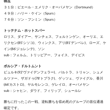
得点
３１分：ピエール・エメリク・オーバメヤン（Dortmund）
４９分：ハリー・ケイン（Spurs）
７６分：ソン・フンミン（Spurs）
トッテナム・ホットスパー
ロリス、ダイアー、サンチェス、フェルトンゲン、オーリエ、エ
リクセン(85’シソコ)、ウィンクス、アリ(81’デンベレ)、ローズ、ケ
イン(86’ジョレンテ)、ソン
sub：フォルム、トリッピアー、フォイス、デイビス
ボルシア・ドルトムント
ピュルキ(92’ヴァイデンフェラー)、バルトラ、トリャン、シュメ
ルツァー、ザガドゥ(78’トプラク)、ゲッツェ、ヴァイグル、香川
(66’カストロ)、ヤルモレンコ、ゲレイロ、オーバメヤン
sub：シャヒン、ダウド、フィリップ、シュールレ
勝ちに行ったこの一戦、逆転勝ちを収め死のグループの首位通過
確定です。