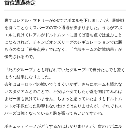
首位通過確定
裏ではレアル・マドリーが6-0でアポエルを下しましたが、最終戦
を待つことなくスパーズの首位通過が決まりました。うちがアポ
エルに負けてレアルがドルトムントに勝てば勝ち点では並ぶこと
になるけれど、チャンピオンズリーグのレギュレーションでは勝
ち点の次は「得失点差」ではなく、「当該チームの対戦結果」が
優先されるので。
『死のグループ』とも呼ばれていたグループHで自分たちでも驚く
ような結果になりました。
去年はヨーロッパの戦いでうまくいかず、さらにホームも慣れな
いスタジアムとのことで、不安は不安でしたが蓋を開けてみれば
まだ一度も負けていません。ちょっと思っていたよりもドルトム
ントが不振だった影響もないわけではありませんが、それでもス
パーズは強くなっていると胸を張ってもいいですかね。
ポチェッティーノがどうするかはわかりませんが、次のアポエル