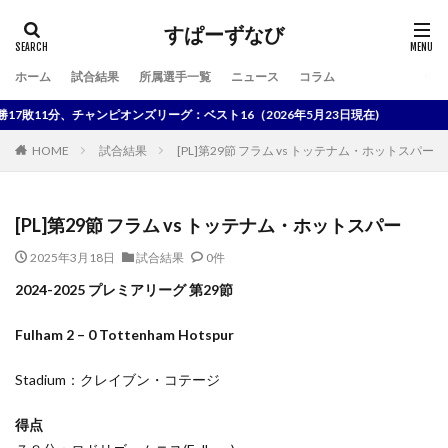
すぱーずなび
ホーム
試合結果
所属選手一覧
ニュース
コラム
検索
敗11分、チャンピオンズリーグ：ベスト16（2026年5月23日現在)
HOME
試合結果
[PL]第29節 フラム vs トッテナム・ホットスパー
[PL]第29節 フラム vs トッテナム・ホットスパー
2025年3月18日
試合結果
0件
2024-2025 プレミアリーグ 第29節
Fulham 2 – 0 Tottenham Hotspur
Stadium：クレイブン・コテージ
得点