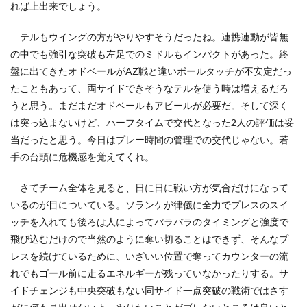
れば上出来でしょう。
テルもウイングの方がやりやすそうだったね。連携連動が皆無
の中でも強引な突破も左足でのミドルもインパクトがあった。終
盤に出てきたオドベールがAZ戦と違いボールタッチが不安定だっ
たこともあって、両サイドできそうなテルを使う時は増えるだろ
うと思う。まだまだオドベールもアピールが必要だ。そして深く
は突っ込まないけど、ハーフタイムで交代となった2人の評価は妥
当だったと思う。今日はプレー時間の管理での交代じゃない。若
手の台頭に危機感を覚えてくれ。
さてチーム全体を見ると、日に日に戦い方が気合だけになって
いるのが目についている。ソランケが律儀に全力でプレスのスイ
ッチを入れても後ろは人によってバラバラのタイミングと強度で
飛び込むだけので当然のように奪い切ることはできず、そんなプ
レスを続けているために、いざいい位置で奪ってカウンターの流
れでもゴール前に走るエネルギーが残っていなかったりする。サ
イドチェンジも中央突破もない同サイド一点突破の戦術ではさす