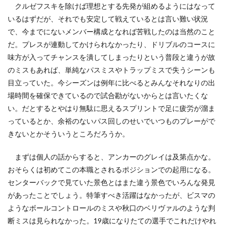
クルゼフスキを除けば理想とする先発が組めるようにはなって
いるはずだが、それでも安定して戦えているとは言い難い状況
で、今までにないメンバー構成となれば苦戦したのは当然のこと
だ。プレスが連動してかけられなかったり、ドリブルのコースに
味方が入ってチャンスを潰してしまったりという普段と違うが故
のミスもあれば、単純なパスミスやトラップミスで失うシーンも
目立っていた。今シーズンは例年に比べるとみんなそれなりの出
場時間を確保できているので試合勘がないからとは言いたくな
い。だとするとやはり無駄に思えるスプリントで足に疲労が溜ま
っているとか、余裕のないパス回しのせいでいつものプレーがで
きないとかそういうところだろうか。
まずは個人の話からすると、アンカーのグレイは及第点かな。
おそらくは初めてこの本職とされるポジションでの起用になる。
センターバックで見ていた景色とはまた違う景色でいろんな発見
があったことでしょう。特筆すべき活躍はなかったが、ビスマの
ようなボールコントロールのミスや秋口のベリヴァルのような判
断ミスは見られなかった。19歳になりたての選手でこれだけやれ