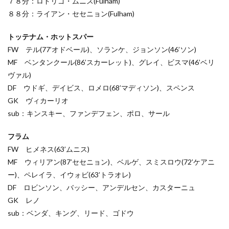
７８分：ロドリゴ・ムニス(Fulham)
８８分：ライアン・セセニョン(Fulham)
トッテナム・ホットスパー
FW テル(77’オドベール)、ソランケ、ジョンソン(46’ソン)
MF ベンタンクール(86’スカーレット)、グレイ、ビスマ(46’ベリ
ヴァル)
DF ウドギ、デイビス、ロメロ(68’マディソン)、スペンス
GK ヴィカーリオ
sub：キンスキー、ファンデフェン、ポロ、サール
フラム
FW ヒメネス(63’ムニス)
MF ウィリアン(87’セセニョン)、ベルゲ、スミスロウ(72’ケアニ
ー)、ペレイラ、イウォビ(63’トラオレ)
DF ロビンソン、バッシー、アンデルセン、カスターニュ
GK レノ
sub：ベンダ、キング、リード、ゴドウ