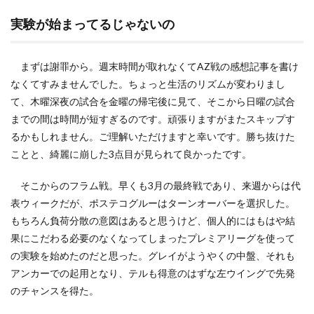
実験が始まってるじゃないの
まずは謝罪から。週末時間が取れなくてAZ戦の感想記事を書け
なくてすみませんでした。ちょっと生活のリズムが変わりまし
て、木曜深夜の試合を金曜の帰宅後に見て、そこから日曜の試合
までの間は時間が短すぎるのです。頑張りますがまたスキップす
るかもしれません。ご理解いただけますと幸いです。勝ち抜けた
ことと、綺麗に崩した3点目が見られて良かったです。
そこからのフラム戦。早くも3月の最終戦であり、来週からは代
表ウィークだが、ポステコグルーはターンオーバーを選択した。
もちろん負荷分散の意図はあると思うけど、個人的にはもはや結
果にこだわる必要のなくなってしまったプレミアリーグを使って
の実験を始めたのだと思った。グレイがようやくの中盤、それも
アンカーでの起用となり、テルも得意のはずな左ウイングで先発
のチャンスを得た。