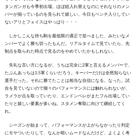
タンガンガも今季初出場。ほぼ総入れ替えなのにそれなりのメン
バーが揃っているのを見られて嬉しい。今日もベンチ入りしてい
ないアリとフォイスはやっぱり・・・
しかしこんな持ち駒を最低限の適正で並べました、みたいなメ
ンバーでよく勝ち切ったもんだ。リアルタイムで見ていたら、先
制点を取られた時点で見るのをやめていたかもしれない。
失礼な言い方になるが、うちは完全に2軍と言えるメンバーで、
たぶんあっちは1.5軍くらいだろう。キーパーだけは全然知らない
選手だった。それに勝てたことは相当な自信になる。なった。試
合を見ていないので個々のパフォーマンスには触れられないが、
ラメラが点を取っていたり、エンドンベレがまたフル出場してい
たりと嬉しい要素が多いね。スタメン奪取に向けて継続してく
れ。
シーズンが始まって、パフォーマンスが上がらなかったり判定
にモヤついたりして、なんか暗いムードなんだけど、よくよく考