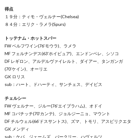
得点
１９分：ティモ・ヴェルナー(Chelsea)
８４分：エリク・ラメラ(Spurs)
トッテナム・ホットスパー
FW ベルフワイン(76’モウラ)、ラメラ
MF フェルナンデス(63’ホイビュア)、エンドンベレ、シソコ
DF レギロン、アルデルヴァイレルト、ダイアー、タンガンガ
(70’ケイン)、オーリエ
GK ロリス
sub：ハート、ドハーティ、サンチェス、デイビス
チェルシー
FW ヴェルナー、ジルー(76’エイブラハム)、オドイ
MF コバチッチ(70’カンテ)、ジョルジーニョ、マウント
DF チルウェル(66’ドスサントス)、ズマ、トモリ、アスピリクエタ
GK メンディ
sub：ケパ、ジェームズ、バークリー。ハヴェルツ