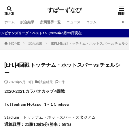
すぱーずなび
ホーム
試合結果
所属選手一覧
ニュース
コラム
検索
オンズリーグ：ベスト16（2026年5月23日現在)
HOME
試合結果
[EFL]4回戦 トッテナム・ホットスパー vs チェル
[EFL]4回戦 トッテナム・ホットスパー vs チェルシ
ー
2020年9月30日
試合結果
0件
2020-2021 カラバオカップ 4回戦
Tottenham Hotspur 1 – 1 Chelsea
Stadium：トッテナム・ホットスパー・スタジアム
通算戦歴：21勝10敗5分(勝率：58%)