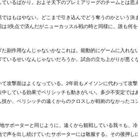
しているばかり。およそ天下のプレミアリーグのチームとは思
ではもはやない。どこまで引き込んでどう奪うのかという決
回は3失点で済んだがニューカッスル戦の時と同様に、誰も何
た副作用なんじゃないかなこれは。能動的にゲームに入れな
ぎているせいなんじゃないだろうか。試合の立ち上がりが悪く
て攻撃面はよくなっている。2年前もメイソンに代わって攻撃
集中している効果でペリシッチも動きがいい。多少不安定では
人技か、ペリシッチの遠くからのクロスしか戦術のなかったコ
地サポーターと同じように、遠くから観戦している我々も、冷
地で声を出し続けていたサポーターには敬服する。その後押し