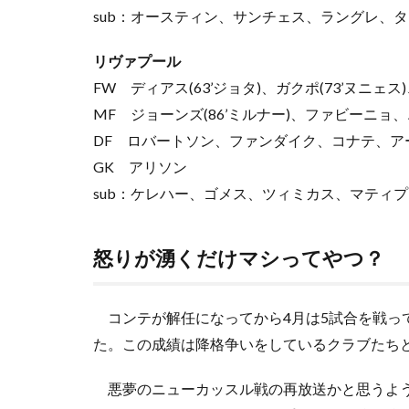
sub：オースティン、サンチェス、ラングレ、
リヴァプール
FW ディアス(63’ジョタ)、ガクポ(73’ヌニェス
MF ジョーンズ(86’ミルナー)、ファビーニョ、
DF ロバートソン、ファンダイク、コナテ、ア
GK アリソン
sub：ケレハー、ゴメス、ツィミカス、マティ
怒りが湧くだけマシってやつ？
コンテが解任になってから4月は5試合を戦っ
た。この成績は降格争いをしているクラブたちと
悪夢のニューカッスル戦の再放送かと思うよう