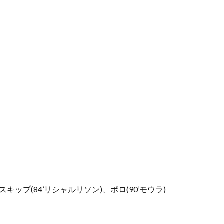
キップ(84’リシャルリソン)、ポロ(90’モウラ)