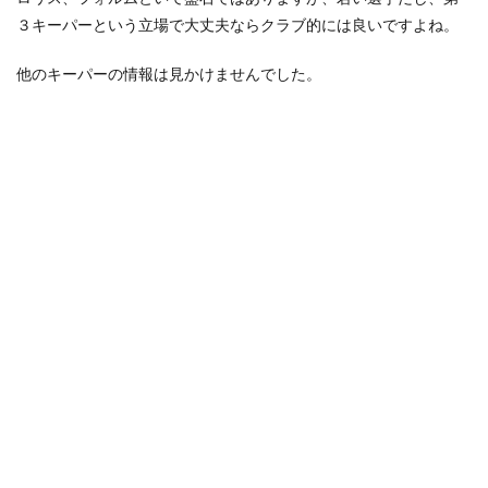
マン
３キーパーという立場で大丈夫ならクラブ的には良いですよね。
2.3
他のキーパーの情報は見かけませんでした。
ライ
ア
ン・
セセ
ニョ
ン