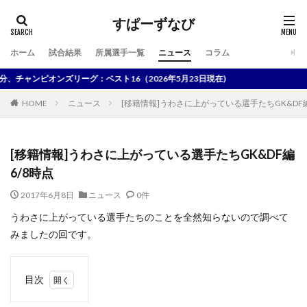
すぱーずなび
ホーム
試合結果
所属選手一覧
ニュース
コラム
検索
ャンピオンズリーグ：ベスト16（2026年5月23日現在)
HOME
ニュース
[移籍情報]うわさに上がっている選手たちGK&DF編 
[移籍情報]うわさに上がっている選手たちGK&DF編
6/8時点
2017年6月8日
ニュース
0件
うわさに上がっている選手たちのことを全然知らないので調べて
みましたの回です。
目次
1