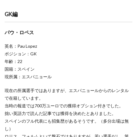
GK
編
GK編
1.1
パ
ウ・
パウ・ロペス
ロペ
ス
英名：Pau Lopez
2
ポジション：GK
DF
編
年齢：22
国籍：スペイン
2.1
現所属：エスパニョール
ハリ
ー・
マグ
現在の所属選手ではありますが、エスパニョールからのレンタル
ワイ
で在籍しています。
ア
当時の報道では700万ユーロでの獲得オプション付きでした。
2.2
拙い英語力で読んだ記事では獲得を決めたとありました。
ジョ
エ
スペインのフル代表にも招集歴があるそうです。（多分出場は無
ル・
し）
フェ
ロリス、フォルムといて盤石ではありますが、若い選手だし、第
ルト