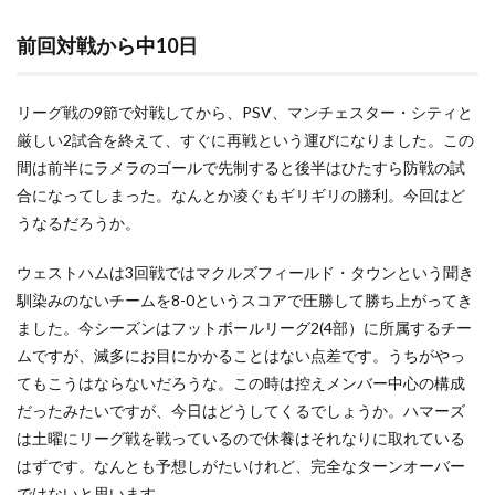
前回対戦から中10日
リーグ戦の9節で対戦してから、PSV、マンチェスター・シティと
厳しい2試合を終えて、すぐに再戦という運びになりました。この
間は前半にラメラのゴールで先制すると後半はひたすら防戦の試
合になってしまった。なんとか凌ぐもギリギリの勝利。今回はど
うなるだろうか。
ウェストハムは3回戦ではマクルズフィールド・タウンという聞き
馴染みのないチームを8-0というスコアで圧勝して勝ち上がってき
ました。今シーズンはフットボールリーグ2(4部）に所属するチー
ムですが、滅多にお目にかかることはない点差です。うちがやっ
てもこうはならないだろうな。この時は控えメンバー中心の構成
だったみたいですが、今日はどうしてくるでしょうか。ハマーズ
は土曜にリーグ戦を戦っているので休養はそれなりに取れている
はずです。なんとも予想しがたいけれど、完全なターンオーバー
ではないと思います。