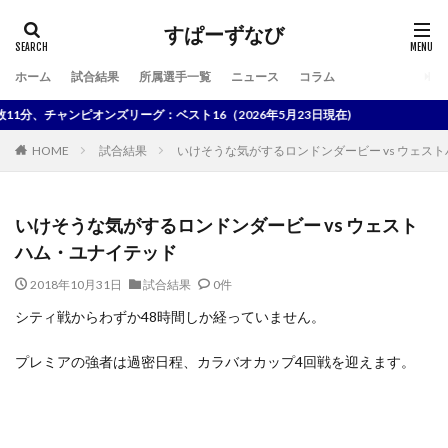
すぱーずなび
ホーム
試合結果
所属選手一覧
ニュース
コラム
検索
分、チャンピオンズリーグ：ベスト16（2026年5月23日現在)
HOME
試合結果
いけそうな気がするロンドンダービー vs ウェス
いけそうな気がするロンドンダービー vs ウェスト
ハム・ユナイテッド
2018年10月31日
試合結果
0件
シティ戦からわずか48時間しか経っていません。
プレミアの強者は過密日程、カラバオカップ4回戦を迎えます。