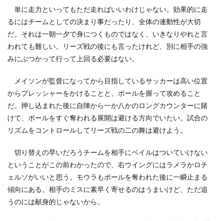
単に走力といってもただ走ればいいわけじゃない。効果的に走
るにはチームとしての決まり事だったり、全体の連動性が大切
だ。それは一朝一夕で身につくものではなく、いきなりやれと言
われても難しい。リーズ戦の後にも言ったけれど、別に相手の強
みにぶつかって行って上回る必要はない。
メイソンが監督になってから目指しているサッカーは高い位置
からプレッシャーをかけることと、ボールを握って攻めること
だ。押し込まれた後に自陣から一か八かのロングカウンターに賭
けて、ボールをすぐ奪われる展開は避ける方向でいたい。試合の
リズムをコントロールしてリーズ戦の二の舞は避けよう。
切り替えの早いだろうチームを相手にベイルはついていけない
ということがこの前わかったので、右ウイングにはラメラかロチ
ェルソがいいと思う。モウラもボールを奪われた後に一瞬止まる
傾向にある。相手のミスに素早く寄せるのはうまいけど、ただ追
うのには献身的じゃないから。