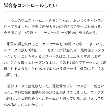
試合をコントロールしたい
一つ上のウェストハムが引き分けたため、追いつくチャンスが
やってきました。得失点差が大きいので勝点で並べば上回れる。
今日勝てば、6位浮上、ヨーロッパリーグ圏内に滑り込める。
順位の話を続けると、アーセナルも3連勝中で迫ってきている。
スパーズは残り3試合、アーセナルは2試合だが、最終節がレスタ
ーだということを考えるとスパーズはこれ以上落とすのはまず
い。こんな散々なシーズンな上に、ラスト3試合でアーセナルに逆
転されるようなことがあれば踏んだり蹴ったり、傷口に塩、泣き
っ面に蜂。
前節リーズには完敗だった。運動量やプレーのスピード感とい
った、単純な技術面以外の部分で圧倒されてしまった。ウルブズ
も同じような特性をもったチームだと思っている。繰り返してや
られるわけにはいかない。