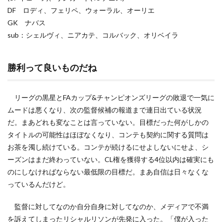
DF ロディ、フェリペ、ウォーラル、オーリエ
GK ナバス
sub：シェルヴィ、ニアカテ、コルバック、オリベイラ
勝利って良いものだね
リーグの黒星とFAカップ&チャンピオンズリーグの敗退で一気に
ムードは悪くなり、次の監督候補の報道まで連日出ている状況
だ。まあどれも変なことは言っていない。目標だった何がしかの
タイトルの可能性はほぼなくなり、コンテも契約に関する質問は
お茶を濁し続けている。コンテが続けるにせよしないにせよ、シ
ーズンはまだ終わっていない。CL権を獲得する4位以内は確実にも
のにしなければならない最低限の目標だ。まあ自信は日々なくな
っているんだけど。
監督に対してなのか自分自身に対してなのか、メディアで不満
を訴えてしまったリシャルリソンが先発に入った。「僕が入った