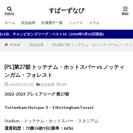
すぱーずなび
ホーム
試合結果
所属選手一覧
ニュース
コラム
検索
分、チャンピオンズリーグ：ベスト16（2026年5月23日現在)
HOME
試合結果
[PL]第27節 トッテナム・ホットスパー vs ノッ
[PL]第27節 トッテナム・ホットスパー vs ノッティ
ンガム・フォレスト
2023年3月13日
試合結果
0件
2022-2023 プレミアリーグ 第27節
Tottenham Hotspur 3 – 1 Nottingham Forest
Stadium：トッテナム・ホットスパー・スタジアム
通算戦歴：70勝26敗9分(勝率：66%)