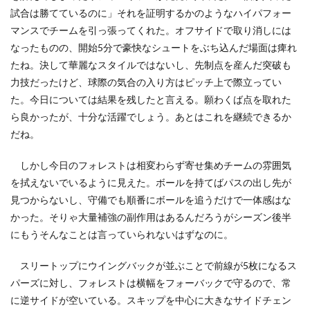
試合は勝てているのに」それを証明するかのようなハイパフォー
マンスでチームを引っ張ってくれた。オフサイドで取り消しには
なったものの、開始5分で豪快なシュートをぶち込んだ場面は痺れ
たね。決して華麗なスタイルではないし、先制点を産んだ突破も
力技だったけど、球際の気合の入り方はピッチ上で際立ってい
た。今日については結果を残したと言える。願わくば点を取れた
ら良かったが、十分な活躍でしょう。あとはこれを継続できるか
だね。
しかし今日のフォレストは相変わらず寄せ集めチームの雰囲気
を拭えないでいるように見えた。ボールを持てばパスの出し先が
見つからないし、守備でも順番にボールを追うだけで一体感はな
かった。そりゃ大量補強の副作用はあるんだろうがシーズン後半
にもうそんなことは言っていられないはずなのに。
スリートップにウイングバックが並ぶことで前線が5枚になるス
パーズに対し、フォレストは横幅をフォーバックで守るので、常
に逆サイドが空いている。スキップを中心に大きなサイドチェン