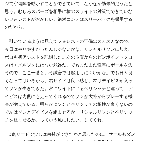
ジで守備陣を動かすことができていて、なかなか効果的だったと
思う。むしろスパーズを相手に横のスライドの対策でできていな
いフォレストがおかしい。絶対コンテはスリーバックを採用する
のだから。
引いているように見えてフォレストの守備はスカスカなので、
今日はやりやすかったんじゃないかな。リシャルリソンに加え、
ポロも初アシストを記録した。あの位置からのピンポイントクロ
スはエメルソンにはない武器だ。でもまだまだ軽率にボールを失
うので、ここ一番という試合では起用しにくいかな。でも日々良
くなってはいるから、右サイドは良い感じ。左はデイビスが入っ
てソンが生きてきた。常にワイドにいるペリシッチと違って、デ
イビスは内側にも走ってくれるのでソンが大外からプレーする機
会が増えている。明らかにソンとペリシッチの相性が良くないの
で左はソンとデイビスを組ませるか、リシャルリソンとペリシッ
チを組ませるか、っていう風にしたい。してくれ。
3点リードで少しは余裕ができたかと思ったのに、サールもダン