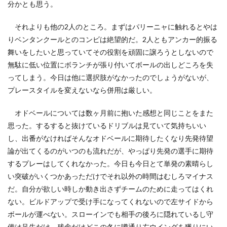
分かとも思う。
それよりも他の2人のところ。まずはパリーニャに触れるとやは
りベンタンクールとのコンビは絶望的だ。2人ともアンカー的振る
舞いをしたいと思っていてその役割を頑固に譲ろうとしないので
無駄に低い位置にボランチが張り付いてボールの出しどころを失
ってしまう。今日は他に選択肢がなかったのでしょうがないが、
プレースタイルを変えないなら併用は厳しい。
オドベールについては数ヶ月前に抱いた感想と同じことをまた
思った。するすると抜けているドリブルは見ていて気持ちいい
し、出番がなければそんなオドベールに期待したくなり先発待望
論が出てくるのがいつのも流れだが、やっぱり先発の選手に期待
するプレーはしてくれなかった。今日も今日とて単発の素晴らし
い突破がいくつかあっただけでそれ以外の時間はむしろマイナス
だ。自分が欲しい時しか動き出さずチームのために走ってはくれ
ない。ビルドアップで受け手になってくれないので左サイドから
ボールが運べない。スローインでも相手の後ろに隠れているし守
備は足先だけ。残念だけどこの冬に噂通り左ウイングを獲りにい