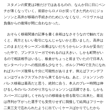
スタメンの変更は2枚だけではあるものの、なんか日に日にベン
チが薄くなっていく。前節からロメロが戻ってきた代わりにジョ
ンソンと高井が移籍の手続きのためにいなくなり、ベリヴァルは
負傷からの復帰が間に合わなかった。
おそらく移籍関連の記事を書く余裕はなさそうなので触れてお
くと、両方ともいい取引になんじゃないかと思いました。高井は
このままだと今シーズン出番はないだろうからレンタルが妥当だ
った中で、ブンデスリーガでやれるのは大きい。しかも町野がい
るので相談相手はいるし、板倉がちょっと前までいたので日本人
センターバックへの抵抗感も少なそう。ボルシアMGで主力になれ
ればスパーズ復帰も十分に可能性があります。例えばファンデフ
ェンはヴォルフスブルクから来てるからね。あと、ジョンソンの
パレス移籍は最高だと思う。絶対に合う。本人のプレー時間は伸
びるし今のパレスのやり方ならジョンソンは活躍できる。しかも
スパーズには珍しくそれなりの移籍金を得る取引に出来た。最近
は序列が下がった選手でも安売りせずに我慢して結局はフリーか
二束三文で忘れられたように出ていくケースばかりでしたから