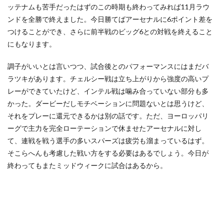
ッテナムも苦手だったはずのこの時期も終わってみれば11月ラウ
ンドを全勝で終えました。今日勝てばアーセナルに6ポイント差を
つけることができ、さらに前半戦のビッグ6との対戦を終えること
にもなります。
調子がいいとは言いつつ、試合後とのパフォーマンスにはまだバ
ラツキがあります。チェルシー戦は立ち上がりから強度の高いプ
レーができていたけど、インテル戦は噛み合っていない部分も多
かった。ダービーだしモチベーションに問題ないとは思うけど、
それをプレーに還元できるかは別の話です。ただ、ヨーロッパリ
ーグで主力を完全ローテーションで休ませたアーセナルに対し
て、連戦を戦う選手の多いスパーズは疲労も溜まっているはず。
そこらへんも考慮した戦い方をする必要はあるでしょう。今日が
終わってもまたミッドウィークに試合はあるから。