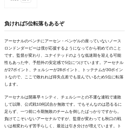
1
負け
れば
5位
負ければ5位転落もあるぞ
転落
もあ
るぞ
アーセナルのベンチにアーセン・ベンゲルの座っていないノース
2
ロンドンダービーは僕が応援するようになってから初めてのこと
3連
です。監督が変わり、ユナイテッドのような低迷期を迎える可能
戦の
性もあった中、予想外の安定感で5位につけています。アーセナル
選手
たち
が27ポイント、チェルシーが28ポイント、トッテナムが30ポイン
トなので、ここで敗れれば得失点差でも並んでいるため5位に転落
します。
アーセナルは開幕早々シティ、チェルシーとの不運な連戦で連敗
して以降、公式戦10何試合か無敗です。でもそんなのは恐るるに
足らず、一つ前に今期無敗のチームを倒したばっかりですから。
負けてこそいないアーセナルですが、監督が変わっても秋口の戦
いは相変わらず苦手らしく、最近は引き分けが増えています。ト