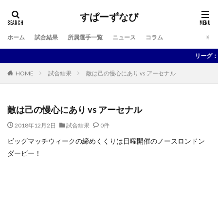
すぱーずなび
ホーム
試合結果
所属選手一覧
ニュース
コラム
検索
リーグ：17位 
HOME
試合結果
敵は己の慢心にあり vs アーセナル
敵は己の慢心にあり vs アーセナル
2018年12月2日
試合結果
0件
ビッグマッチウィークの締めくくりは日曜開催のノースロンドン
ダービー！