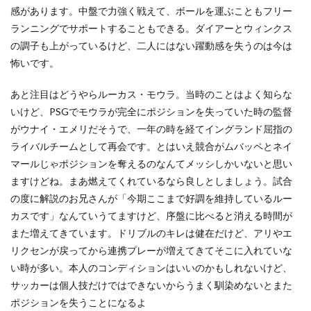
感があります。中盤で力強く戦えて、ボールを運ぶこともフリー
ランニングでサポートすることもできる。ダイアーとウィンクス
の調子も上がっているけど、二人にはない躍動感を失うのは今は
怖いです。
あと注目はどうやらルーカス・モウラ。当時のことはよく知らな
いけど、PSGでモウラが完全にポジションを失っていた時の監督
がウナイ・エメリだそうで、一年の時を経てイングランド屈指の
ライバルチームとして再会です。とはいえ競合がムバッペとネイ
マールじゃポジションを奪えるのなんてメッシしかいないと思い
ますけどね。まあ燃えてくれているなら良しとしましょう。試合
の度に解説のお兄さんが「今期ここまで好調を維持しているルー
カスです」なんていうてますけど、序盤に比べると消える時間が
また増えてきています。ドリブルのキレは健在だけど、アリやエ
リクセンが戻ってから連携プレーが増えてきてそこに入れていな
い時が多い。本人のコンディションはいいのかもしれないけど、
サッカーは個人技だけではできないからうまく馴染めないとまた
ポジションを失うことになるよ