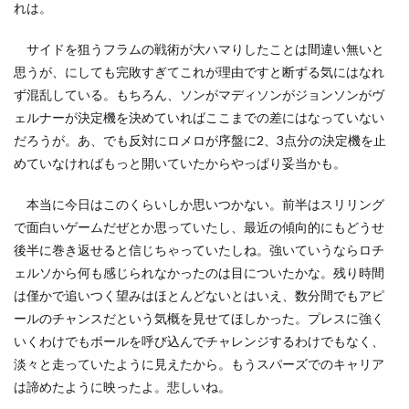
れは。
サイドを狙うフラムの戦術が大ハマりしたことは間違い無いと
思うが、にしても完敗すぎてこれが理由ですと断ずる気にはなれ
ず混乱している。もちろん、ソンがマディソンがジョンソンがヴ
ェルナーが決定機を決めていればここまでの差にはなっていない
だろうが。あ、でも反対にロメロが序盤に2、3点分の決定機を止
めていなければもっと開いていたからやっぱり妥当かも。
本当に今日はこのくらいしか思いつかない。前半はスリリング
で面白いゲームだぜとか思っていたし、最近の傾向的にもどうせ
後半に巻き返せると信じちゃっていたしね。強いていうならロチ
ェルソから何も感じられなかったのは目についたかな。残り時間
は僅かで追いつく望みはほとんどないとはいえ、数分間でもアピ
ールのチャンスだという気概を見せてほしかった。プレスに強く
いくわけでもボールを呼び込んでチャレンジするわけでもなく、
淡々と走っていたように見えたから。もうスパーズでのキャリア
は諦めたように映ったよ。悲しいね。