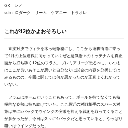
GK レノ
sub：ロダーク、リーム、ケアニー、トラオレ
これが12位かよおそろしい
直接対決でヴィラを木っ端微塵にし、ここから連勝街道に乗っ
て4月の上位連戦に向かっていくぜと意気揚々のトッテナムを真正
面から打ち砕く12位のフラム。プレミアリーグ恐るべし。いつも
はここが良いあそこが悪いと自分なりに試合の内容を分析しては
みるものの、今回に関しては何が悪かったのか正直よくわかって
いない。
フラムはホームということもあって、ボールを持てなくても積
極的な姿勢は持ち続けていた。ここ最近の対戦相手のスパーズ対
策は主に5バックでウイングの突破を抑える戦術を取ってくること
が多かったが、今日は久々に4バックだと思っていると、やっぱり
狙いはウイングだった。