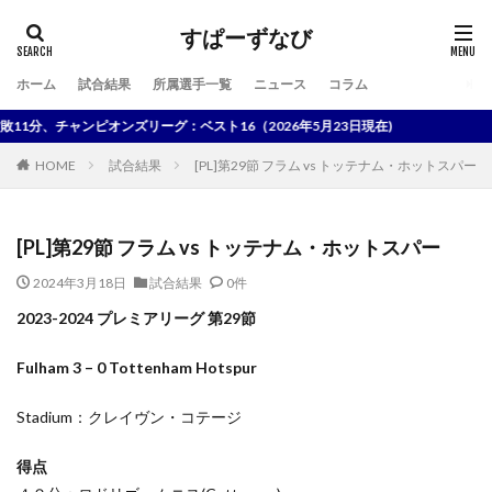
すぱーずなび
ホーム
試合結果
所属選手一覧
ニュース
コラム
検索
分、チャンピオンズリーグ：ベスト16（2026年5月23日現在)
HOME
試合結果
[PL]第29節 フラム vs トッテナム・ホットスパー
[PL]第29節 フラム vs トッテナム・ホットスパー
2024年3月18日
試合結果
0件
2023-2024 プレミアリーグ 第29節
Fulham 3 – 0 Tottenham Hotspur
Stadium：クレイヴン・コテージ
得点