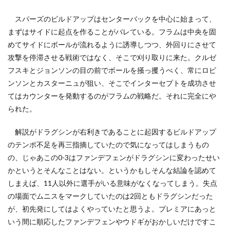
スパーズのビルドアップはセンターバックを中心に始まって、
まずはサイドに起点を作ることがバレている。フラムは中央を固
めてサイドにボールが流れるように誘導しつつ、外回りにさせて
攻撃を停滞させる戦術ではなく、そこで刈り取りに来た。クルゼ
フスキとジョンソンの目の前でボールを掻っ攫うべく、常にロビ
ンソンとカスターニュが狙い、そこでインターセプトを成功させ
てはカウンターを発動するのがフラムの戦略だ。それに完全にや
られた。
解説がドラグシンが右利きであることに起因するビルドアップ
のテンポ不足を再三指摘していたので気になってはしまうもの
の、じゃあこの0-3はファンデフェンがドラグシンに変わったせい
かというとそんなことはない。というかもしそんな結論を認めて
しまえば、11人以外に選手がいる意味がなくなってしまう。失点
の場面でムニスをマークしていたのは2回ともドラグシンだった
が、初先発にしてはよくやっていたと思うよ。プレミアにあっと
いう間に順応したファンデフェンやウドギがおかしいだけですこ