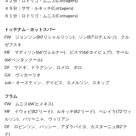
４２分：ロドリゴ・ムニス(Cottagers)
４９分：ササ・ルキッチ(Cottagers)
６１分：ロドリゴ・ムニス(Cottagers)
トッテナム・ホットスパー
FW ジョンソン(80’リシャルリソン)、ソン(87’ロチェルソ)、クル
ゼフスキ
MF マディソン(66’ヴェルナー)、ビスマ(66’ホイビュア)、サール
(66’ベンタンクール)
DF ウドギ、ドラグシン、ロメロ、ポロ
GK ヴィカーリオ
sub：オースティン、デイビス、エメルソン、スキップ
フラム
FW ムニス(64’ヒメネス)
MF イウォビ(82’リード)、ルキッチ(82’リード)、ペレイラ(72’ウィ
ルソン)、パリーニャ、ウィリアン
DF ロビンソン、バッシー、アダラバイヨ、カスターニュ(82’テ
テ)