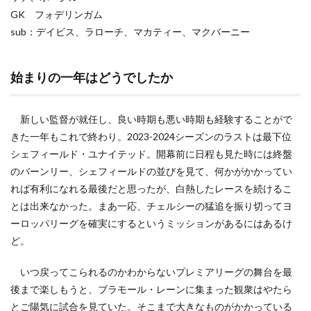
GK フォデリンガム
sub：デイビス、ラローチ、マカティー、マクバーニー
始まりの一年はどうでしたか
新しい監督が就任し、良い時期も悪い時期も経験することがで
きた一年もこれで終わり。2023-2024シーズンのラストは最下位
シェフィールド・ユナイテッド。開幕前に日程も見た時には終盤
のバーンリー、シェフィールドの並びを見て、何かがかかってい
れば有利になれる最後だと思ったが、白熱したレースを続けるこ
とは出来なかった。まあ一応、チェルシーの猛追を振り切ってヨ
ーロッパリーグを確実にするというミッションがあるにはあるけ
ど。
いつ戻ってこられるのかわからないプレミアリーグの舞台を最
後まで楽しもうと、ブラモール・レーンに集まった観衆はやたら
とご陽気に試合を見ていた。そこまで大きなものがかかっている