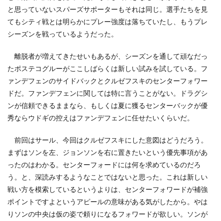
と思っていないスパーズサポーターもそれは同じ。選手たちを見
てもシティ戦とは明らかにプレー強度は落ちていたし、もうプレ
シーズンを戦っているようだった。
離脱者が増えてきたせいもあるが、シーズンを通して頑なだっ
たポステコグルーがここしばらくは新しい試みを試している。フ
ァンデフェンのサイドバックとクルゼフスキのセンターフォワー
ドだ。ファンデフェンに関しては特に言うことがない。ドラグシ
ンが信頼できるままなら、もしくは夏に獲るセンターバックが優
秀ならウドギの控えはファンデフェンに任せたいくらいだ。
前回はサール、今回はクルゼフスキにした意図はどうだろう。
まずはソンを左、ジョンソンを右に置きたいという優先事項があ
ったのはわかる。センターフォードには何を求めているのだろ
う。と、深読みするようなことではないと思った。これは新しい
戦い方を模索しているというよりは、センターフォワードが補強
ポイントですよというアピールの意味がある気がしたから。やは
りソンの中央は仮の姿で頼りになるフォワードが欲しい。ソンが