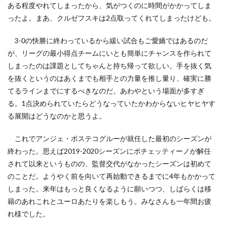
ある程度やれてしまったから、気がつくのに時間がかかってしま
ったよ。まあ、クルゼフスキは2点取ってくれてしまったけども。
3-0の快勝に終わっているから緩い試合もご愛嬌ではあるのだ
が、リーグの最小得点チームにいとも簡単にチャンスを作られて
しまったのは課題としてちゃんと持ち帰って欲しい。手を抜く気
を抜くというのはあくまでも相手との力量を推し量り、確実に勝
てるラインまでにするべきなのだ。あわやという場面が多すぎ
る。1点決められていたらどうなっていたかわからないヒヤヒヤす
る展開はどうなのかと思うよ。
これでアンジェ・ポステコグルーが就任した最初のシーズンが
終わった。思えば2019-2020シーズンにポチェッティーノが解任
されて以来というものの、監督交代がなかったシーズンは初めて
のことだ。ようやく前を向いて再始動できるまでに4年もかかって
しまった。来年はもっと良くなるように願いつつ、しばらくは移
籍のあれこれとユーロあたりを楽しもう。みなさんも一年間お疲
れ様でした。