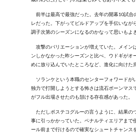
前半は最高で最強だった。去年の開幕10試合
レだった。下がってビルドアップを手伝いなが
調子次第のシーズンになるのかなって思いもよ
攻撃のバリエーションが増えていた。メインは
ンしかなかった昨シーズンと比べ、ウドギがオ
めに放り込んでいたところなど、進化に向けた
ソランケという本職のセンターフォワードがい
独力で打開しようとする怖さは流石ボーンマス
がフル出場させたのも頷ける存在感があった。
ただしポステコグルーの言うように、結果のつ
事に引っかかっていた。ペナルティエリアまで
ール前まで行けるので確実なシュートチャンス