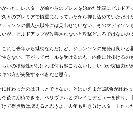
かった。レスターが前からのプレスを始めた途端にビルドア
が久々のプレミアで慎重になっていたから押し込めていただけ
マディソンの個人技以外には見出せていない。そのマディソンも
しいが、ビルドアップが改善されないと攻撃どころではないの
これも去年から継続なんだけど、ジョンソンの先発は良いと
で生きない。下がってボールを受けるのも、内側に仕掛けるの
くらいの積極性がなければ何も起こらないし、いつか突破力が
スキの方が先発するべきだと思う。
に終わったのは良しとできない。とはいえまだ1試合が終わっ
も今後に期待できる。ペリヴァルとグレイもデビューを飾り、
だけで得点数は増えると思うよ。去年も引き分けスタートだっ