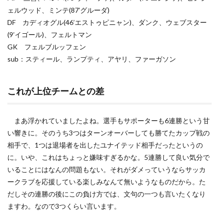
ェルウッド、ミンテ(87’グルーダ)
DF カディオグル(46’エストゥピニャン)、ダンク、ウェブスター
(9’イゴール)、フェルトマン
GK フェルブルッフェン
sub：スティール、ランプティ、アヤリ、ファーガソン
これが上位チームとの差
まあ浮かれていましたよね。選手もサポーターも6連勝という甘
い響きに。そのうち3つはターンオーバーしても勝てたカップ戦の
相手で、1つは退場者を出したユナイテッド相手だったというの
に。いや、これはちょっと嫌味すぎるかな。5連勝して良い気分で
いることにはなんの問題もない。それがダメっていうならサッカ
ークラブを応援している楽しみなんて無いようなものだから。た
だしその連勝の後にこの負け方では、文句の一つも言いたくなり
ますわ。なので3つくらい言います。