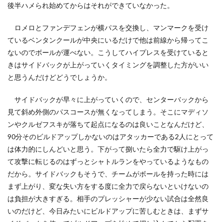
後半ハメられ始めてからはそれができていなかった。
ロメロとファンデフェンが横パスを交換し、マンマークを受け
ているベンタンクールが中央にいるだけで他は前線から帰ってこ
ないのでボールが運べない。こうしてハイプレスを受けていると
きはサイドバックが上がっていくタイミングを調整した方がいい
と思うんだけどどうでしょうか。
サイドバックが早々に上がっていくので、センターバックから
見て斜め外側のパスコースが無くなってしまう。そこにマディソ
ンやクルゼフスキが落ちて起点になるのは良いことなんだけど、
90分そのビルドアップしかないのはアタッカーである2人にとって
は体力的にしんどいと思う。下がって捌いたら全力で駆け上がっ
て攻撃に転じるのはずっとシャトルランをやっているようなもの
だから。サイドバックもそうで、チームがボールを持った時には
まず上がり、変な失い方をする度に全力で戻らないといけないの
は負担が大きすぎる。相手のプレッシャーが少ない試合は全然良
いのだけど、今日みたいにビルドアップに苦しむときは、まずサ