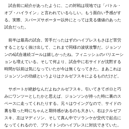
試合前に紹介があったように、この対戦は現地では「バトル・
オブ・ハイライン」と言われているらしい。もう面白い予感がす
る。実際、スパーズサポーター以外にとっては見る価値のあった
試合だった。
前半は最高の試合。苦手だったはずのハイプレスもさほど苦労
することなく抜け出して、これまで同様の波状攻撃だ。ジョンソ
ンの6試合連続ゴールは嬉しかったね。フィニッシュのバリエーシ
ョンも増えている。そして何より、試合中に右サイドが沈黙する
時間が以前は気になっていたが今は無くなってきた。まあこれは
ジョンソンの功績というよりはクルゼフスキによるものだけど。
サポートが絶妙なんだよねクルゼフスキ。引いてきてポロと巧
みにワンツーとしたかと思えば、ジョンソンが持った時に裏のス
ペースに走ってくれたりする。元々はウイングなので、サイドの
裏を取った時にちゃんと期待感があるのも大きい。右はクルゼフ
スキ、左はマディソン、そして真ん中でソランケが交代で起点に
なってくれるので、ブライトンのハイプレスに対抗できていた。