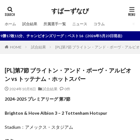
すぱーずなび
ホーム
試合結果
所属選手一覧
ニュース
コラム
検索
敗11分、チャンピオンズリーグ：ベスト16（2026年5月23日現在)
HOME
試合結果
[PL]第7節 ブライトン・アンド・ボーヴ・アルビオ
[PL]第7節 ブライトン・アンド・ボーヴ・アルビオ
ン vs トッテナム・ホットスパー
2024年10月8日
試合結果
0件
2024-2025 プレミアリーグ 第7節
Brighton & Hove Albion 3 – 2 Tottenham Hotspur
Stadium：アメックス・スタジアム