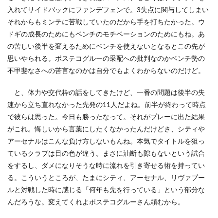
入れてサイドバックにファンデフェンで。3失点に関与してしまい
それからもミンテに苦戦していたのだから手を打ちたかった。ウ
ドギの成長のためにもベンチのモチベーションのためにもね。あ
の苦しい後半を変えるためにベンチを使えないとなるとこの先が
思いやられる。ポステコグルーの采配への批判なのかベンチ勢の
不甲斐なさへの苦言なのかは自分でもよくわからないのだけど。
と、体力や交代枠の話をしてきたけど、一番の問題は後半の失
速から立ち直れなかった先発の11人だよね。前半が終わって時点
で彼らは思った。今日も勝ったなって。それがプレーに出た結果
がこれ。悔しいから言葉にしたくなかったんだけどさ、シティや
アーセナルはこんな負け方しないもんね。本気でタイトルを狙っ
ているクラブは目の色が違う。まさに油断も隙もないという試合
をするし、ダメになりそうな時に流れを引き寄せる術を持ってい
る。こういうところが、たまにシティ、アーセナル、リヴァプー
ルと対戦した時に感じる「何年も先を行っている」という部分な
んだろうな。変えてくれよポステコグルーさん頼むから。