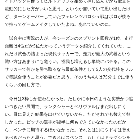
イドバックを使ってビルドアップを始めて押し込んでから配置を
流動的にした方がいいと思う。というか書いていて思い出したけ
ど、ターンオーバーしていたフェレンツバロシュ戦はポロが後ろ
で持ってゲームメイクしていたよね。あれでいいのに。
試合中に実況の人が、今シーズンのスプリント回数が1位、走行
距離は4位だか5位だかっていうデータを紹介してくれていた。こ
れだけ試合の詰まった現代サッカーで、走力が最大の武器という
戦い方はあまりにも危うい。怪我も増えるし単純にバテる。この
サッカーで何かを勝ち取るなら最低条件として5人の交代枠をフル
で毎試合使うことが必要だと思う。そのうち4人は75分までに使う
くらいの回し方で。
今日は3枠しか使わなかった。たしかに今日のような劣勢かつ追
いつきたい展開で、ランクシャーとペリヴァルはまだ出しにく
い。目に見えた結果を出せていないから。ただそれでも替えて欲
しかった。ピッチの選手が後半に何もできていなかったのだか
ら、ベンチに期待するほかなかった。それとは別にウドギは替え
るべきだったと思う。できればスペンス、もしくはドラグシンを