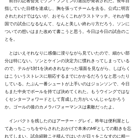
前日の記者会見でソン・フンミンの退団が発表された。長年目
指していた目標を達成し、胸を張ってチームを去る。公式に明言
されたわけではないが、おそらくこれがラストマッチ。それが母
国での試合になるなんて、なんと美しい終わり方だろう。ソンに
ついての想いはまた改めて書こうと思う。今日は今日の試合のこ
とを。
とはいえそれなりに感傷に浸りながら見ていたので、細かい部
分は特にない。ソンとケインの決定力に慣れきってしまっている
ので、テルが1対1を決めきれなかった場面を見ながら、しばらく
はこういうストレスに順応するまでにかかるだろうなと思ったり
している。たぶん一番シュートが上手いのはジョンソンで、今日
もまた中央でボールを持てば決めてくれた。もうウイングではな
くセンターフォワードとして育成した方がいいんじゃなかろう
か。ゴールの後のカメラパフォーマンスは素敵だったよ。
インパクトを残したのはアーチー・グレイ。昨年は便利屋とし
てあっちこっちをやらされたおかげで本来のMFとしての動きを忘
れてしまい、試合経験こそ積んではいたが日々をこなすのに精一