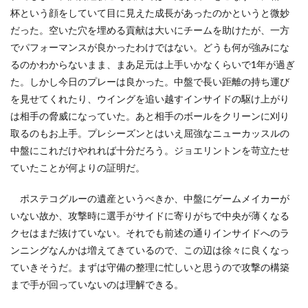
杯という顔をしていて目に見えた成長があったのかというと微妙
だった。空いた穴を埋める貢献は大いにチームを助けたが、一方
でパフォーマンスが良かったわけではない。どうも何が強みにな
るのかわからないまま、まあ足元は上手いかなくらいで1年が過ぎ
た。しかし今日のプレーは良かった。中盤で長い距離の持ち運び
を見せてくれたり、ウイングを追い越すインサイドの駆け上がり
は相手の脅威になっていた。あと相手のボールをクリーンに刈り
取るのもお上手。プレシーズンとはいえ屈強なニューカッスルの
中盤にこれだけやれれば十分だろう。ジョエリントンを苛立たせ
ていたことが何よりの証明だ。
ポステコグルーの遺産というべきか、中盤にゲームメイカーが
いない故か、攻撃時に選手がサイドに寄りがちで中央が薄くなる
クセはまだ抜けていない。それでも前述の通りインサイドへのラ
ンニングなんかは増えてきているので、この辺は徐々に良くなっ
ていきそうだ。まずは守備の整理に忙しいと思うので攻撃の構築
まで手が回っていないのは理解できる。