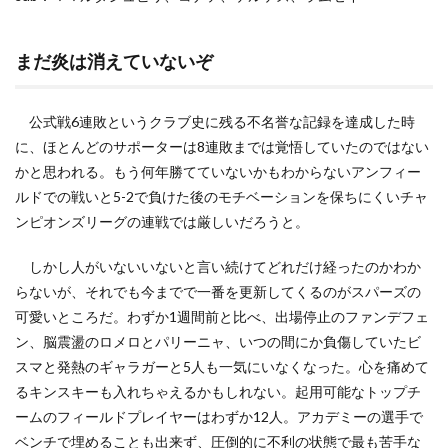
まだ炎は消えていないぞ
公式戦6連敗というクラブ史に残る不名誉な記録を達成した時
に、ほとんどのサポーターは8連敗までは覚悟していたのではない
かと思われる。もう何年勝てていないかもわからないアンフィー
ルドでの戦いと5-2で負けた後のモチベーションを保ちにくいチャ
ンピオンズリーグの連戦では厳しいだろうと。
しかし人がいないいないと言い続けてどれだけ経ったのかわか
らないが、それでも今までで一番を更新してくるのがスパーズの
可愛いところだ。わずか1週間前と比べ、出場停止のファンデフェ
ン、脳震盪のロメロとパリーニャ、いつの間にか負傷していたビ
スマと発熱のギャラガーと5人も一気にいなくなった。心を痛めて
るキンスキーも入れちゃえるかもしれない。起用可能なトップチ
ームのフィールドプレイヤーはわずか12人。アカデミーの選手で
ベンチで埋めることも出来ず、圧倒的に不利の状態で最も苦手な