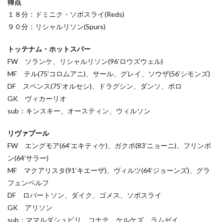
得点
１８分：ドミニク・ソボスライ(Reds)
９０分：リシャルリソン(Spurs)
トッテナム・ホットスパー
FW ソランケ、リシャルリソン(96’ロウズウェル)
MF テル(75’コロムアニ)、サール、グレイ、ソウザ(56’シモンズ)
DF スペンス(75’オルセシ)、ドラグシン、ダンソ、ポロ
GK ヴィカーリオ
sub：キンスキー、オースティン、ウィルソン
リヴァプール
FW エングモア(64’エキティケ)、ガクポ(83’ニョーニ)、フリンポ
ン(64’サラー)
MF マクアリスタ(91’キエーザ)、ヴィルツ(64’ジョーンズ)、グラ
フェンベルフ
DF ロバートソン、ダイク、ゴメス、ソボスライ
GK アリソン
sub：ママルダシュビリ、コナテ、ケルケズ、ラムゼイ