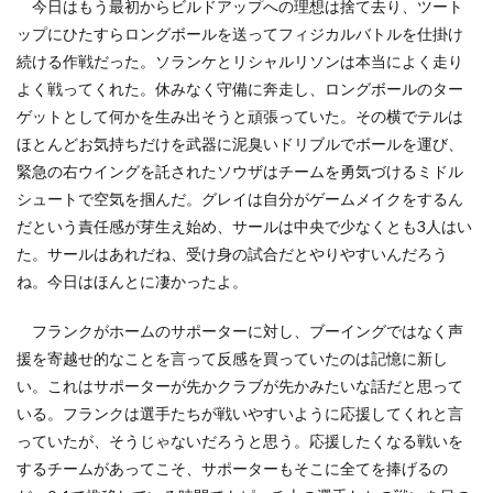
今日はもう最初からビルドアップへの理想は捨て去り、ツート
ップにひたすらロングボールを送ってフィジカルバトルを仕掛け
続ける作戦だった。ソランケとリシャルリソンは本当によく走り
よく戦ってくれた。休みなく守備に奔走し、ロングボールのター
ゲットとして何かを生み出そうと頑張っていた。その横でテルは
ほとんどお気持ちだけを武器に泥臭いドリブルでボールを運び、
緊急の右ウイングを託されたソウザはチームを勇気づけるミドル
シュートで空気を掴んだ。グレイは自分がゲームメイクをするん
だという責任感が芽生え始め、サールは中央で少なくとも3人はい
た。サールはあれだね、受け身の試合だとやりやすいんだろう
ね。今日はほんとに凄かったよ。
フランクがホームのサポーターに対し、ブーイングではなく声
援を寄越せ的なことを言って反感を買っていたのは記憶に新し
い。これはサポーターが先かクラブが先かみたいな話だと思って
いる。フランクは選手たちが戦いやすいように応援してくれと言
っていたが、そうじゃないだろうと思う。応援したくなる戦いを
するチームがあってこそ、サポーターもそこに全てを捧げるの