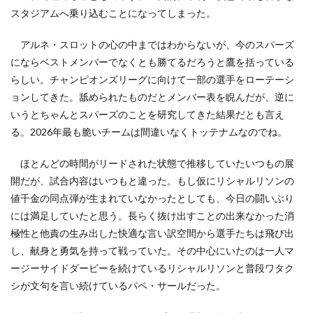
スタジアムへ乗り込むことになってしまった。
アルネ・スロットの心の中まではわからないが、今のスパーズ
にならベストメンバーでなくとも勝てるだろうと鷹を括っている
らしい。チャンピオンズリーグに向けて一部の選手をローテーシ
ョンしてきた。舐められたものだとメンバー表を睨んだが、逆に
いうとちゃんとスパーズのことを研究してきた結果だとも言え
る。2026年最も脆いチームは間違いなくトッテナムなのでね。
ほとんどの時間がリードされた状態で推移していたいつもの展
開だが、試合内容はいつもと違った。もし仮にリシャルリソンの
値千金の同点弾が生まれていなかったとしても、今日の闘いぶり
には満足していたと思う。長らく抜け出すことの出来なかった消
極性と他責の生み出した快適な言い訳空間から選手たちは飛び出
し、献身と勇気を持って戦っていた。その中心にいたのは一人マ
ージーサイドダービーを続けているリシャルリソンと普段ワタク
シが文句を言い続けているパペ・サールだった。