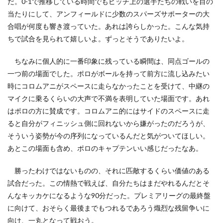
だ。0-1で推移している時間でもピッチ上の選手たちの戦いを目の
当たりにして、アンフィールドに少数のスパーズサポーターの大
合唱が何度も響き渡っていた。あれは誇らしかった。こんな気持
ちで試合を見られて嬉しいよ。ずっとそうでありたいよ。
ちなみに個人的に一番印象に残っている瞬間は、同点ゴールの
一つ前の場面でした。ポロがボールを持って前方に流し込みたい
時にコロムアニがスペースに走らなかったことを受けて、中継の
マイクに乗るくらいの大声で不満を表明していた場面です。あれ
はポロの方に賛成です。コロムアニ的にはサイドのスペースに走
ると自分がフィニッシュ側に回れないから嫌がったのだろうが、
そういう姿勢が今の序列になっているんだと気がついてほしい。
あとこの場面も含め、ポロのキャプテンいい感じだったなあ。
勝ったわけではないものの、それに匹敵するくらい価値のある
試合だった。この情熱で戦えば、自分たちはまだやれるんだとそ
んなキッカケになるような90分だった。プレミアリーグの最終盤
に向けて、おそらく最後までもつれるであろう熾烈な残留争いに
向け、一丸となって戦おう。