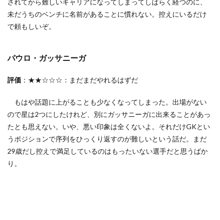
されてから難しいキャリアになってしまってしばらく経つのに、
2.3
未だうちのベンチに名前があることに慣れない。控えにいるだけ
ダビ
で頼もしいぞ。
ンソ
ン・
サン
チェ
パウロ・ガッサニーガ
ス
2.4
評価
：★★☆☆☆：まだまだやれるはずだ
ジョ
ー・
もはや話題に上がることも少なくなってしまった。出場がない
ロド
ので星は2つにしたけれど、別にガッサニーガに出来ることがあっ
ン
たとも思えない。いや、悪い印象は全くないよ。それだけGKとい
2.5
うポジションで序列をひっくり返すのが難しいという話だ。まだ
ジャ
フェ
29歳だし控えで満足しているのはもったいない選手だと思うばか
ッ
り。
ト・
タン
ガン
ガ
2.6
マッ