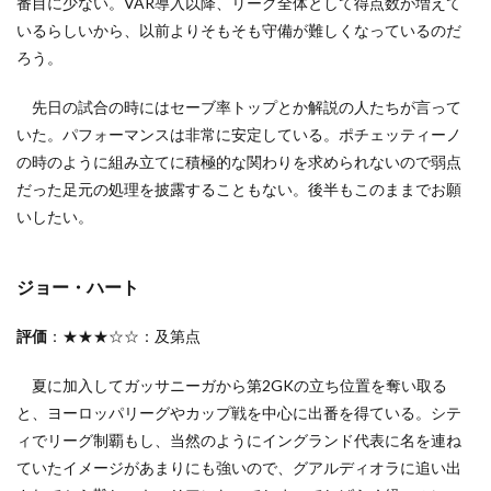
番目に少ない。VAR導入以降、リーグ全体として得点数が増えて
1.3
パウ
いるらしいから、以前よりそもそも守備が難しくなっているのだ
ロ・
ろう。
ガッ
サニ
先日の試合の時にはセーブ率トップとか解説の人たちが言って
ーガ
いた。パフォーマンスは非常に安定している。ポチェッティーノ
2
の時のように組み立てに積極的な関わりを求められないので弱点
DF
だった足元の処理を披露することもない。後半もこのままでお願
2.1
いしたい。
エリ
ッ
ク・
ダイ
ジョー・ハート
アー
2.2
評価
：★★★☆☆：及第点
トビ
ー・
夏に加入してガッサニーガから第2GKの立ち位置を奪い取る
アル
と、ヨーロッパリーグやカップ戦を中心に出番を得ている。シテ
デル
ヴァ
ィでリーグ制覇もし、当然のようにイングランド代表に名を連ね
イレ
ていたイメージがあまりにも強いので、グアルディオラに追い出
ルト