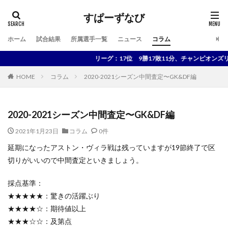
すぱーずなび
ホーム
試合結果
所属選手一覧
ニュース
コラム
検索
リーグ：17位 9勝17敗11分、チャンピオンズリーグ：ベス
HOME
コラム
2020-2021シーズン中間査定〜GK&DF編
2020-2021シーズン中間査定〜GK&DF編
2021年1月23日
コラム
0件
延期になったアストン・ヴィラ戦は残っていますが19節終了で区
切りがいいので中間査定といきましょう。
採点基準：
★★★★★：驚きの活躍ぶり
★★★★☆：期待値以上
★★★☆☆：及第点