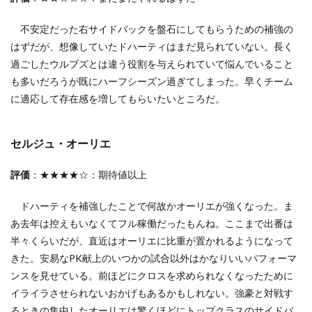
不安定だった右サイドバックを盤石にしてもらうための補強の
はずだが、想像していたドハーティはまだ見られていない。長く
過ごしたウルブズとは違う役割を与えられていて悩んでいること
も多いだろうが既にハーフシーズン過ぎてしまった。早くチーム
に適応して存在感を増してもらいたいところだ。
セルジュ・オーリエ
評価
：★★★★☆：期待値以上
ドハーティを補強したことで何故かオーリエが強くなった。ま
あ去年は控えもいなくてフル稼働だったもんね。ここまで出番は
半々くらいだが、直近はオーリエに比重が置かれるようになって
きた。安易なPK献上のいつかの試合以外はかなりいいパフォーマ
ンスを見せている。前ほどにクロスを求められなくなったために
イライラさせられないおかげもあるかもしれない。強豪と対戦す
るときの集中したオーリエは驚くほどにトップクラスのサイドバ