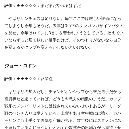
評価
：★★☆☆☆：まだまだやれるはずだ
やはりサンチェスは足りない。毎年ここでは厳しい評価になっ
てしまうし今年もそうだ。去年は3つ下のタンガンガがインパクト
を見せ、今年はロドンに3番手を奪われようとしている。控えでい
いならずっと居て欲しい選手だけど、そのつもりがないなら自分
を変えるかクラブを変えるかしないといけない。
ジョー・ロドン
評価
：★★★☆☆：及第点
ギリギリの加入だし、チャンピオンシップから来た選手だから
投資枠だと思っていれば、どうも即戦力の頭数のようだ。カップ
戦系のメンバーリストに登録されていないせいもあるが、リーグ
戦のベンチ入りは増えている。上背もあり空中戦には強く、カバ
ーリングも上手くて強気な守備が光る。数年後にはスタメンに名
を連ねているんじゃないかとわずか数試合の出場ながら期待させ