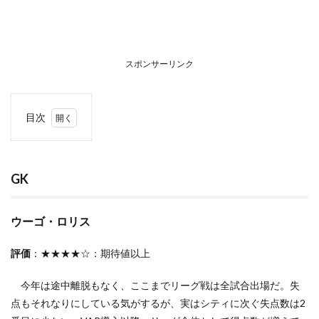
スポンサーリンク
目次
1
GK
1.1
GK
ウー
ゴ・
ロリ
ウーゴ・ロリス
ス
1.2
評価
：★★★★☆：期待値以上
ジョ
ー・
今年は途中離脱もなく、ここまでリーグ戦は全試合出場だ。失
ハー
ト
点もそれなりにしている気がするが、実はシティに次ぐ失点数は2