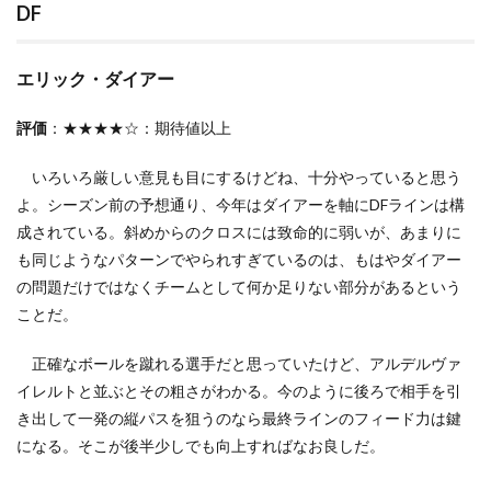
3
DF
あと
がき
エリック・ダイアー
評価
：★★★★☆：期待値以上
いろいろ厳しい意見も目にするけどね、十分やっていると思う
よ。シーズン前の予想通り、今年はダイアーを軸にDFラインは構
成されている。斜めからのクロスには致命的に弱いが、あまりに
も同じようなパターンでやられすぎているのは、もはやダイアー
の問題だけではなくチームとして何か足りない部分があるという
ことだ。
正確なボールを蹴れる選手だと思っていたけど、アルデルヴァ
イレルトと並ぶとその粗さがわかる。今のように後ろで相手を引
き出して一発の縦パスを狙うのなら最終ラインのフィード力は鍵
になる。そこが後半少しでも向上すればなお良しだ。