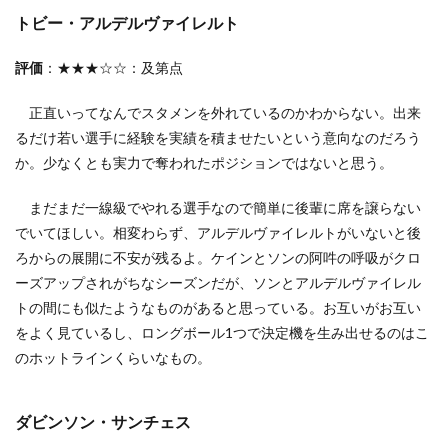
トビー・アルデルヴァイレルト
評価
：★★★☆☆：及第点
正直いってなんでスタメンを外れているのかわからない。出来
るだけ若い選手に経験を実績を積ませたいという意向なのだろう
か。少なくとも実力で奪われたポジションではないと思う。
まだまだ一線級でやれる選手なので簡単に後輩に席を譲らない
でいてほしい。相変わらず、アルデルヴァイレルトがいないと後
ろからの展開に不安が残るよ。ケインとソンの阿吽の呼吸がクロ
ーズアップされがちなシーズンだが、ソンとアルデルヴァイレル
トの間にも似たようなものがあると思っている。お互いがお互い
をよく見ているし、ロングボール1つで決定機を生み出せるのはこ
のホットラインくらいなもの。
ダビンソン・サンチェス