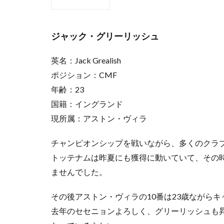
1
ジャ
ッ
ジャック・グリーリッシュ
ク・
グリ
英名：Jack Grealish
ーリ
ッシ
ポジション：CMF
ュ
年齢：23
2
国籍：イングランド
ユー
現所属：アストン・ヴィラ
リ・
ティ
ーレ
チャンピオンシップを戦いながら、多くのクラ
マン
トッテナムは昨夏にも獲得に動いていて、その
ス
ませんでした。
3
タン
その後アストン・ヴィラの10番は23歳ながら
ギ・
去年のセセニョンよろしく、グリーリッシュも
エン
ドン