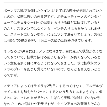
ボーンマス戦で負傷したケインは4月半ばの復帰が予想されていた
ものの、状態は思いの外良好です。ポチェッティーノのインタビ
ューではチェルシー戦への出場もあり得るほどに回復していると
のこと。スタメンではなくとも、ベンチ入りはあるかもしれませ
ん。スタートにいない場合、代役はソンで決まりでしょう。3月に
は4試合で5得点を奪い十分エース級の活躍を見せています。
そうなると2列目にはラメラになります。目に見えて状態が良くな
ってきていて、怪我で抜ける前よりもプレーが良くなっていると
いう意見も多く目にするようになってきました。僕は怪我前のラ
メラのプレーをあまり覚えていないので、なんとも言えないとこ
ろですが。
メディアによってはラメラを2列目にするのではなく、アルデルヴ
ァイレルトを加えた3バックにするという見方もあるようです。個
人的にはこっちの方が見たい。しばらく実戦では試していない形
なので、その点はやや不安ですが、ケイン不在の攻撃陣もそんな