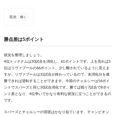
目次
1
勝点
差は
5ポ
勝点差は5ポイント
イン
ト
状況を整理しましょう。
2
ケイ
4位トッテナムは30試合を消化し、61ポイントです。上を見れば3
ンは
位はリヴァプールの66ポイント。少し離されているように見えま
いな
すが、リヴァプールは32試合が終わっているので、未消化分を連
いか
もし
勝できれば逆転することができます。今節のチェルシーは56ポイ
れな
ントでスパーズと同じ30試合消化です。勝てば残り7試合で8ポイ
いが
ント差となり、4位争いでかなり有利な状況に立つことができるの
です。
スパーズとチェルシーの現状はかなり似ています。チャンピオン