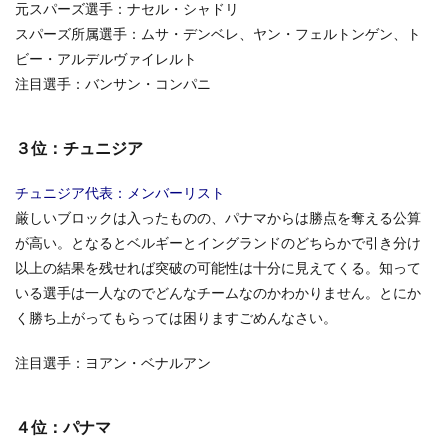
元スパーズ選手：ナセル・シャドリ
セネ
ガル
スパーズ所属選手：ムサ・デンベレ、ヤン・フェルトンゲン、ト
ビー・アルデルヴァイレルト
3.3
３
注目選手：バンサン・コンパニ
位：
ポー
ラン
３位：チュニジア
ド
3.4
チュニジア代表：メンバーリスト
４
厳しいブロックは入ったものの、パナマからは勝点を奪える公算
位：
日本
が高い。となるとベルギーとイングランドのどちらかで引き分け
以上の結果を残せれば突破の可能性は十分に見えてくる。知って
4
いる選手は一人なのでどんなチームなのかわかりません。とにか
予想
順位
く勝ち上がってもらっては困りますごめんなさい。
注目選手：ヨアン・ベナルアン
４位：パナマ