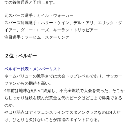
ての首位通過と予想します。
1.4
４
元スパーズ選手：カイル・ウォーカー
位：
パナ
スパーズ所属選手：ハリー・ケイン、デル・アリ、エリック・ダ
マ
イアー、ダニー・ローズ、キーラン・トリッピアー
2
注目選手：ラーヒム・スターリング
予想
順位
3
２位：ベルギー
グル
ープ
ベルギー代表：メンバーリスト
H
ネームバリューの派手さでは大会トップレベルであり、サッカー
3.1
ファンからの期待も高い。
１
4年前は地味な戦いに終始し、不完全燃焼で大会を去った。そこか
位：
コロ
らしっかり経験を積んだ黄金世代のピークはどこまで爆発できる
ンビ
のか。
ア
やはり弱点はディフェンスラインでスタメンクラスなのは4人だ
3.2
け、ひとりも欠けないことが躍進のポイントになる。
２
位：