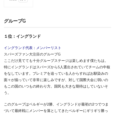
1
グル
ープ
G
グループG
1.1
１
１位：イングランド
位：
イン
グラ
イングランド代表：メンバーリスト
ンド
スパーズファン大注目のグループG
1.2
ここだけ見てても十分グループステージは楽しめます僕たちは。
２
特にイングランドはスパーズから5人選出されていてチームの中核
位：
をなしています。プレミアを追っている人からすればお馴染みの
ベル
ギー
面々が揃っていて非常に楽しみですが、対して国際大会に弱いの
もこの国のいつもの終わり方。国民も大きな期待はしていないそ
1.3
３
う。
位：
チュ
このグループはベルギーが2勝、イングランドが最初の2つでつま
ニジ
づいて最終戦にメンバーを落としてきたベルギーにギリギリ勝っ
ア