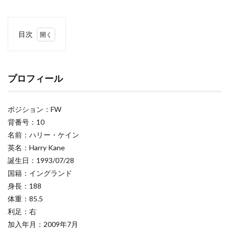
目次
1
プロ
フィ
ール
プロフィール
2
来歴
ポジション：FW
3
背番号：10
プレ
名前：ハリー・ケイン
ース
英名：Harry Kane
タイ
ル
誕生日：1993/07/28
4
国籍：イングランド
スパ
身長：188
ーズ
体重：85.5
でレ
ジェ
利足：右
ンド
加入年月：2009年7月
にな