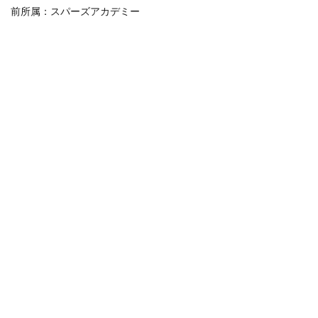
前所属：スパーズアカデミー
りた
いん
だ