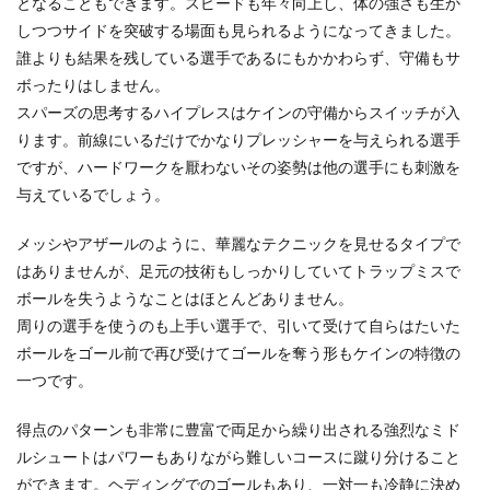
となることもできます。スピードも年々向上し、体の強さも生か
しつつサイドを突破する場面も見られるようになってきました。
誰よりも結果を残している選手であるにもかかわらず、守備もサ
ボったりはしません。
スパーズの思考するハイプレスはケインの守備からスイッチが入
ります。前線にいるだけでかなりプレッシャーを与えられる選手
ですが、ハードワークを厭わないその姿勢は他の選手にも刺激を
与えているでしょう。
メッシやアザールのように、華麗なテクニックを見せるタイプで
はありませんが、足元の技術もしっかりしていてトラップミスで
ボールを失うようなことはほとんどありません。
周りの選手を使うのも上手い選手で、引いて受けて自らはたいた
ボールをゴール前で再び受けてゴールを奪う形もケインの特徴の
一つです。
得点のパターンも非常に豊富で両足から繰り出される強烈なミド
ルシュートはパワーもありながら難しいコースに蹴り分けること
ができます。ヘディングでのゴールもあり、一対一も冷静に決め