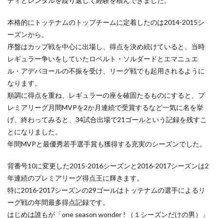
ティとレンタルを繰り返して経験を積んできました。
本格的にトッテナムのトップチームに定着したのは2014-2015シ
ーズンから。
序盤はカップ戦を中心に出場し、得点を決め続けていると、当時
レギュラー争いをしていたロベルト・ソルダードとエマニュエ
ル・アデバヨールの不振を受け、リーグ戦でも起用されるように
なります。
順調に得点を重ね、レギュラーの座を確固たるものにすると、プ
レミアリーグ月間MVPを2か月連続で受賞するなど一気に名を挙
げ、終わってみると、34試合出場で21ゴールという記録を残すこ
とになりました。
年間MVPと最優秀若手選手賞も獲得する充実のシーズンでした。
背番号10に変更した2015-2016シーズンと2016-2017シーズンは2
年連続のプレミアリーグ得点王に輝きます。
特に2016-2017シーズンの29ゴールはトッテナムの選手によるリ
ーグ戦の年間最多得点記録です。
はじめは誰もが「one season wonder ! （１シーズンだけの男）」