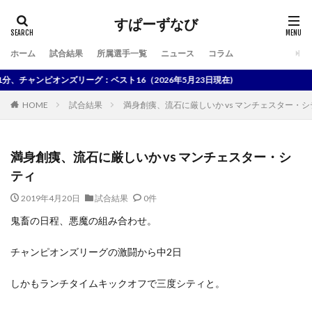
すぱーずなび
ホーム
試合結果
所属選手一覧
ニュース
コラム
検索
チャンピオンズリーグ：ベスト16（2026年5月23日現在)
HOME
試合結果
満身創痍、流石に厳しいか vs マンチェスター・シ
満身創痍、流石に厳しいか vs マンチェスター・シ
ティ
2019年4月20日
試合結果
0件
鬼畜の日程、悪魔の組み合わせ。
チャンピオンズリーグの激闘から中2日
しかもランチタイムキックオフで三度シティと。