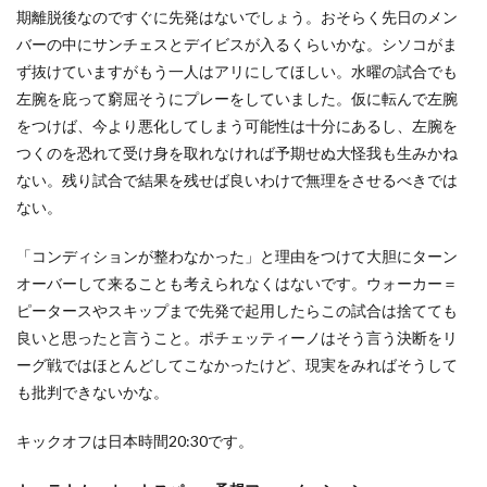
期離脱後なのですぐに先発はないでしょう。おそらく先日のメン
バーの中にサンチェスとデイビスが入るくらいかな。シソコがま
ず抜けていますがもう一人はアリにしてほしい。水曜の試合でも
左腕を庇って窮屈そうにプレーをしていました。仮に転んで左腕
をつけば、今より悪化してしまう可能性は十分にあるし、左腕を
つくのを恐れて受け身を取れなければ予期せぬ大怪我も生みかね
ない。残り試合で結果を残せば良いわけで無理をさせるべきでは
ない。
「コンディションが整わなかった」と理由をつけて大胆にターン
オーバーして来ることも考えられなくはないです。ウォーカー＝
ピータースやスキップまで先発で起用したらこの試合は捨てても
良いと思ったと言うこと。ポチェッティーノはそう言う決断をリ
ーグ戦ではほとんどしてこなかったけど、現実をみればそうして
も批判できないかな。
キックオフは日本時間20:30です。