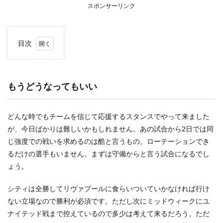
スポンサーリンク
目次
1
もう
どう
なっ
もうどうなってもいい
ても
いい
どんな時でもチームを信じて応援するスタンスでやって来ました
2
代え
が、今日ばかりは難しいかもしれません。あの試合から2日では同
られ
じ強度での戦いを求めるのは酷と言うもの。ローテーションでき
ると
るだけの選手もいません。まずは守備からと言う試合になるでし
ころ
は少
ょう。
ない
シティは全勝してリヴァプールに食らいついていかなければ行け
ない立場なので勝利が必須です。ただし次にミッドウィークにユ
ナイテッド戦まで控えているので多少は考えて来るだろう。ただ