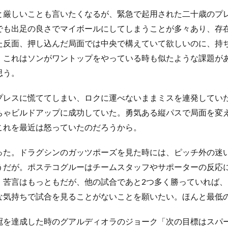
厳しいことも言いたくなるが、緊急で起用された二十歳のプ
でも出足の良さでマイボールにしてしまうことが多々あり、存
た反面、押し込んだ局面では中央で構えていて欲しいのに、持
。これはソンがワントップをやっている時も似たような課題が
思う。
レスに慌ててしまい、ロクに運べないままミスを連発してい
ちゃビルドアップに成功していた。勇気ある縦パスで局面を変
これを最近は怒っていたのだろうから。
た。ドラグシンのガッツポーズを見た時には、ピッチ外の迷
うだが。ポステコグルーはチームスタッフやサポーターの反応
。苦言はもっともだが、他の試合であと2つ多く勝っていれば
な気持ちで試合を見ることがないことを願いたい。ほんと最低
を達成した時のグアルディオラのジョーク「次の目標はスパ