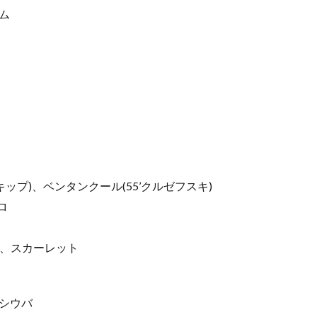
アム
スキップ)、ベンタンクール(55’クルゼフスキ)
ロ
ル、スカーレット
、シウバ