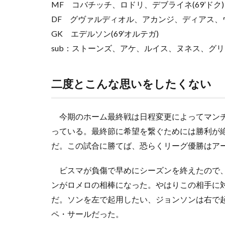
MF コバチッチ、ロドリ、デブライネ(69’ドク)
DF グヴァルディオル、アカンジ、ディアス、
GK エデルソン(69’オルテガ)
sub：ストーンズ、アケ、ルイス、ヌネス、グ
二度とこんな思いをしたくない
今期のホーム最終戦は日程変更によってマンチ
っている。最終節に希望を繋ぐためには勝利が
だ。この試合に勝てば、恐らくリーグ優勝はア
ビスマが負傷で早めにシーズンを終えたので、
ンがロメロの相棒になった。やはりこの相手に
だ。ソンを左で起用したい、ジョンソンは右で
ペ・サールだった。